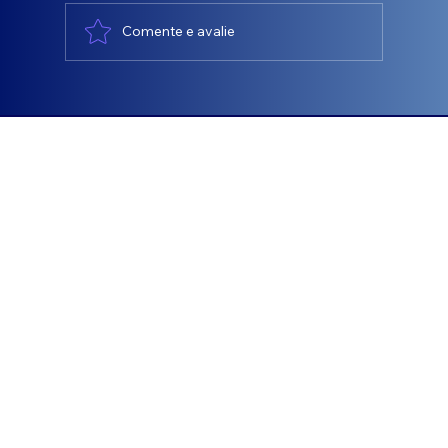
Comente e avalie
💼 Assessoria que entrega resultado! -
Jonas José Blanco
charlene@econometry.com.br
© 2025 DIREITOS RESERVADO À ECONOMETRY
by