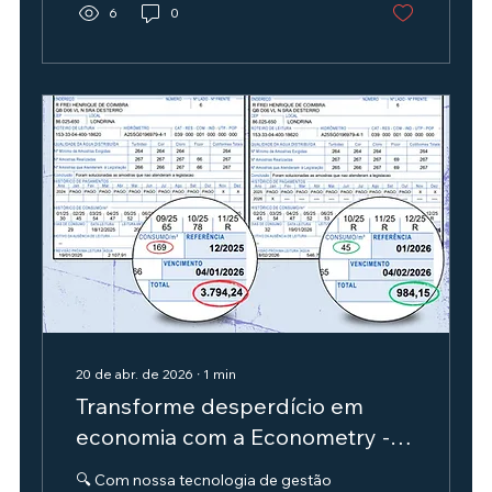
Eficiência que se traduz em números e
6
0
sustentabilidade que se sente no bolso!
20 de abr. de 2026
∙
1
min
Transforme desperdício em
economia com a Econometry -
Ferro Velho
🔍 Com nossa tecnologia de gestão