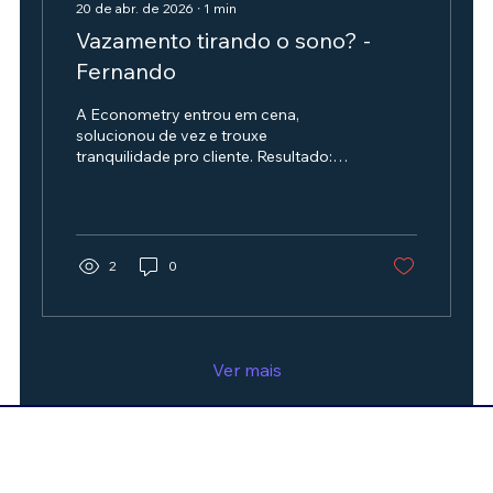
20 de abr. de 2026
∙
1
min
Vazamento tirando o sono? -
Fernando
A Econometry entrou em cena,
solucionou de vez e trouxe
tranquilidade pro cliente. Resultado:
problema resolvido e sorriso no rosto!
😌🔧✨
2
0
Ver mais