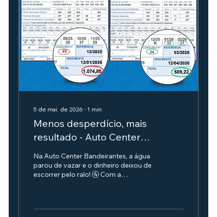
5 de mai. de 2026
∙
1
min
Menos desperdício, mais
resultado - Auto Center
Bandeirantes
Na Auto Center Bandeirantes, a água
parou de vazar e o dinheiro deixou de
escorrer pelo ralo! 🚰 Com a
inteligência hídrica da Econometry, a
conta caiu de R$ 1.074,80 para R$
509,22 - uma economia de R$ 565,68,
ou seja, 52,6% a menos na fatura.