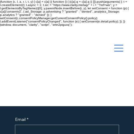
(function (c, l, a, r, i, t, y) { c[a] = c[a] || function () { (c[a].q = c[a].q || []).push(arguments) }; t =
l.createElement(r); t.async = 1; t.src = "https://www.clarity.ms/tag/" + i + "?ref=wix"; y =
l.getElementsByTagName(r)[0]; y.parentNode.insertBefore(t, y); let setConsent = function (p) {
c[a]('consentv2', { ad_Storage: p.advertising ? "granted" : "denied", analytics_Storage:
p.analytics ? "granted" : "denied" }); }
setConsent(c.consentPolicyManager.getCurrentConsentPolicy().policy);
l.addEventListener("consentPolicyChanged", function (e) { setConsent(e.detail.policy); }); })
(window, document, "clarity", "script", "smn2piguxq");
Gestão de Recursos Hídricos
Queremos te conhecer
Email
*