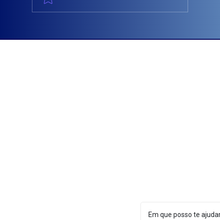
💧 ANTES e DEPOIS que fazem a diferença!
- Maria Tereza
charlene@econometry.com.br
© 2025 DIREITOS RESERVADO À ECONOMETRY
by
Em que posso te ajuda