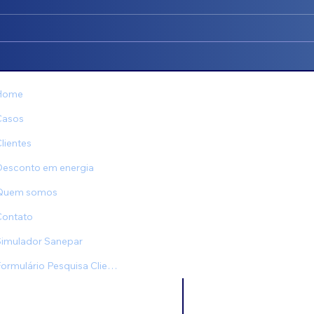
a diferença! - Maria Tereza
Home
Casos
lientes
Endereço
: Condomí
Desconto em energia
- Centro, Londrina
Quem somos
Telefone
:
(43) 984
Contato
Simulador Sanepar
Formulário Pesquisa Clientes
br
© 2025 DIREITOS RE
by