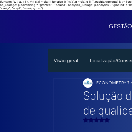
(function (c, l, a, r, i, t, y) { c[a] = c[a] || function () { (c[a].q = c[a].q || []).push(arguments) }; 
ad_Storage: p.advertising ? "granted" : "denied", analytics_Storage: p.analytics ? "granted" : "d
"clarity", "script", "smn2piguxq");
GESTÃO
Visão geral
Localização/Conse
ECONOMETRY
7 
Solução d
de qualid
Avaliado com NaN 