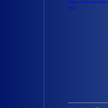
https://video.wixsta
mp4