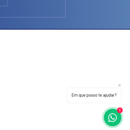
resolvido! - Nabih
nio São Paulo Towers - Rua: Piauí, 399 - sala 1702
 - PR, 86010-420
25-2422
Em que posso te ajudar?
1
SERVADO À ECONOMETRY