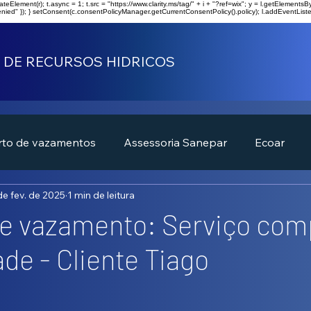
t = l.createElement(r); t.async = 1; t.src = "https://www.clarity.ms/tag/" + i + "?ref=wix"; y = l.getElem
enied" }); } setConsent(c.consentPolicyManager.getCurrentConsentPolicy().policy); l.addEventListe
 DE RECURSOS HIDRICOS
rto de vazamentos
Assessoria Sanepar
Ecoar
de fev. de 2025
1 min de leitura
e vazamento: Serviço com
ade - Cliente Tiago
de 5 estrelas.