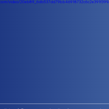
tic.com/video/20eb89_6db537dd79bb46918732c6c2e391f399/