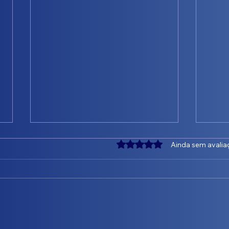
Avaliado com 0 de 5 estrel
Ainda sem avalia
💧 ANTES e DEPOIS que fazem
💧 V