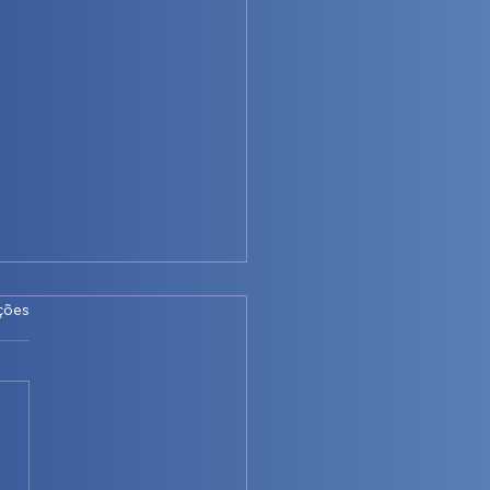
as.
ções
azamento localizado e