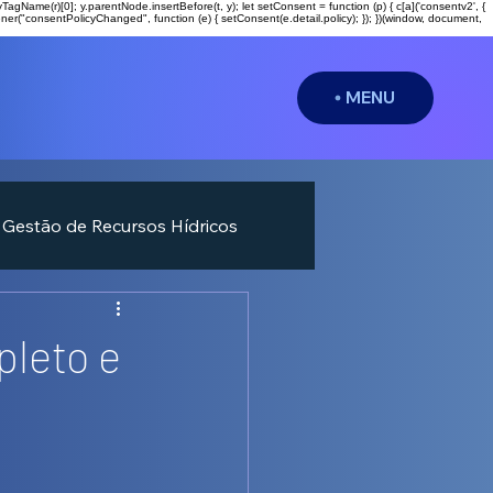
entsByTagName(r)[0]; y.parentNode.insertBefore(t, y); let setConsent = function (p) { c[a]('consentv2', {
ner("consentPolicyChanged", function (e) { setConsent(e.detail.policy); }); })(window, document,
MENU
Gestão de Recursos Hídricos
pleto e