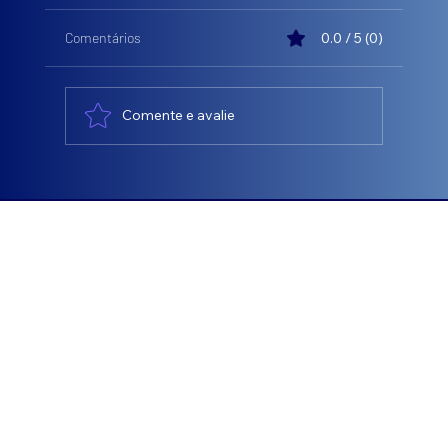
Comentários
0.0 / 5 (0)
Comente e avalie
💼 Assessoria que entrega resultado! -
Jonas José Blanco
charlene@econometry.com.br
© 2025 DIREITOS RESERVADO À ECONOMETRY
by