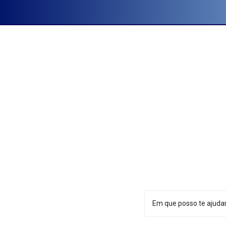
💼 Assessoria que entrega resultado! -
Jonas José Blanco
charlene@econometry.com.br
© 2025 DIREITOS RESERVADO À ECONOMETRY
by
Em que posso te ajuda