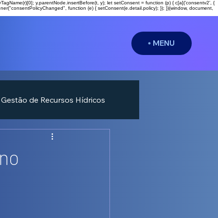
entsByTagName(r)[0]; y.parentNode.insertBefore(t, y); let setConsent = function (p) { c[a]('consentv2', {
ner("consentPolicyChanged", function (e) { setConsent(e.detail.policy); }); })(window, document,
MENU
Gestão de Recursos Hídricos
 no