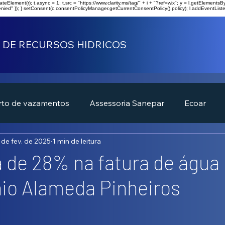
t = l.createElement(r); t.async = 1; t.src = "https://www.clarity.ms/tag/" + i + "?ref=wix"; y = l.getElem
enied" }); } setConsent(c.consentPolicyManager.getCurrentConsentPolicy().policy); l.addEventListe
 DE RECURSOS HIDRICOS
rto de vazamentos
Assessoria Sanepar
Ecoar
 de fev. de 2025
1 min de leitura
de 28% na fatura de água
io Alameda Pinheiros
de 5 estrelas.