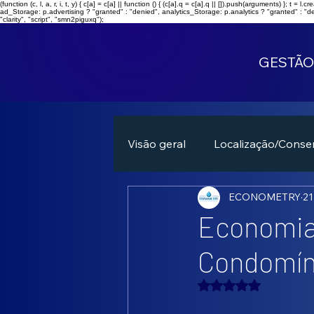
(function (c, l, a, r, i, t, y) { c[a] = c[a] || function () { (c[a].q = c[a].q || []).push(arguments) }; 
ad_Storage: p.advertising ? "granted" : "denied", analytics_Storage: p.analytics ? "granted" : "d
"clarity", "script", "smn2piguxq");
GESTÃO
Visão geral
Localização/Conse
ECONOMETRY
21
Economia 
Condomín
Avaliado com NaN 