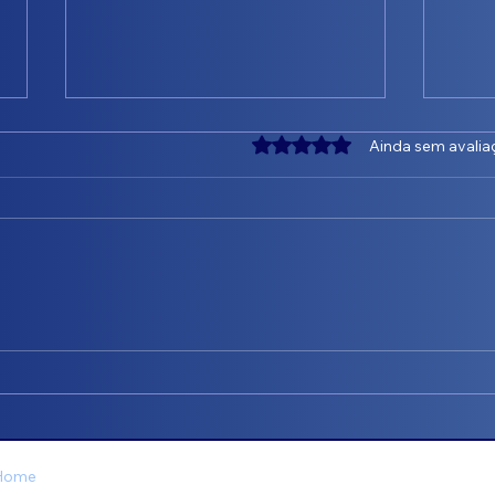
Avaliado com 0 de 5 estrel
Ainda sem avalia
💧 ANTES e DEPOIS que fazem
💧 V
a diferença! - Maria Tereza
Home