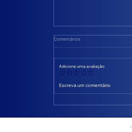
Comentários
Adicione uma avaliação
Transforme desperdício em
Escreva um comentário
economia com a Econometry -
Ferro Velho
Menu