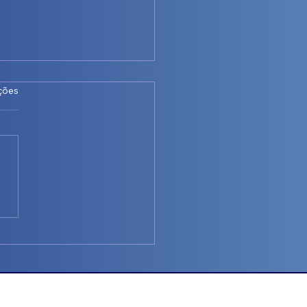
as.
ções
azamento localizado e
resolvido! - Nabih