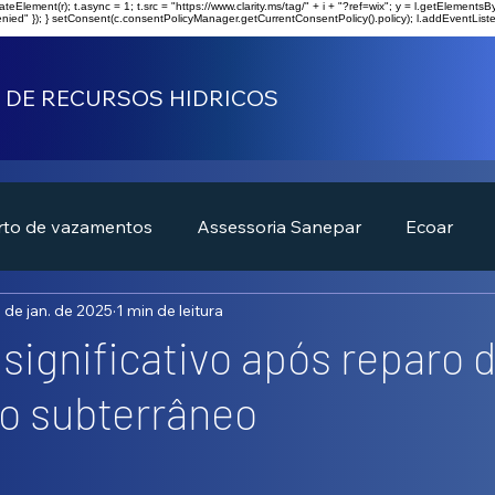
t = l.createElement(r); t.async = 1; t.src = "https://www.clarity.ms/tag/" + i + "?ref=wix"; y = l.getElem
enied" }); } setConsent(c.consentPolicyManager.getCurrentConsentPolicy().policy); l.addEventListe
 DE RECURSOS HIDRICOS
rto de vazamentos
Assessoria Sanepar
Ecoar
 de jan. de 2025
1 min de leitura
significativo após reparo 
o subterrâneo
de 5 estrelas.