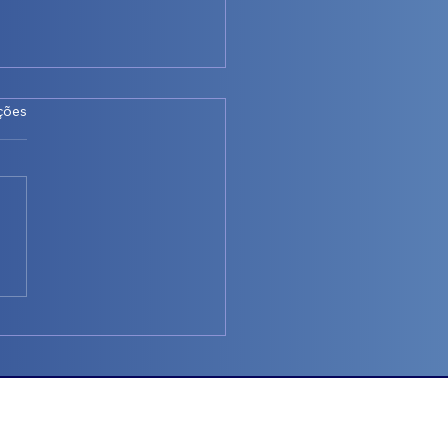
as.
ções
io Las Vegas Reduz
umo e Preserva 165 Mil
os com Soluções
igentes