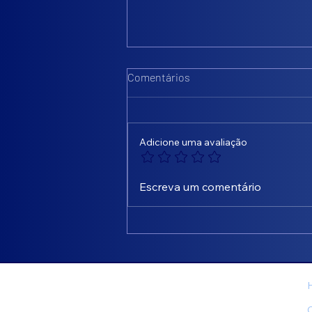
Comentários
Adicione uma avaliação
🚨 SEU CONDOMÍNIO PODE
Escreva um comentário
ESTAR JOGANDO DINHEIRO
FORA - COND. AUGUSTE
RODIN
Menu