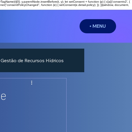
entsByTagName(r)[0]; y.parentNode.insertBefore(t, y); let setConsent = function (p) { c[a]('consentv2', {
ner("consentPolicyChanged", function (e) { setConsent(e.detail.policy); }); })(window, document,
MENU
Gestão de Recursos Hídricos
de