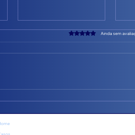
Avaliado com 0 de 5 estrel
Ainda sem avalia
💼 Assessoria que entrega
Spaz
resultado! - Jonas José
Cons
Blanco
Litr
Intel
Home
Casos