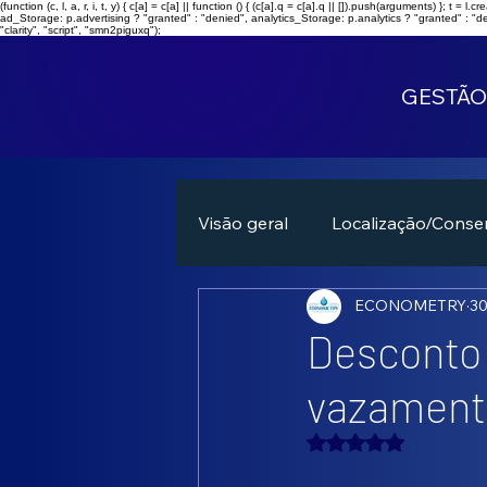
(function (c, l, a, r, i, t, y) { c[a] = c[a] || function () { (c[a].q = c[a].q || []).push(arguments) }; 
ad_Storage: p.advertising ? "granted" : "denied", analytics_Storage: p.analytics ? "granted" : "d
"clarity", "script", "smn2piguxq");
GESTÃO
Visão geral
Localização/Conse
ECONOMETRY
30
Desconto 
vazament
Avaliado com NaN 